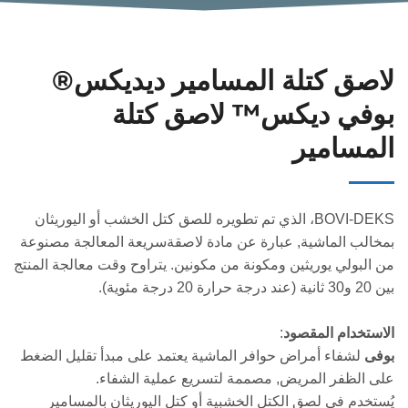
لاصق كتلة المسامير ديديكس®
بوفي ديكس™ لاصق كتلة
المسامير
BOVI-DEKS، الذي تم تطويره للصق كتل الخشب أو اليوريثان
بمخالب الماشية, عبارة عن مادة لاصقةسريعة المعالجة مصنوعة
من البولي يوريثين ومكونة من مكونين. يتراوح وقت معالجة المنتج
بين 20 و30 ثانية (عند درجة حرارة 20 درجة مئوية).
الاستخدام المقصود
:
بوفى
لشفاء أمراض حوافر الماشية يعتمد على مبدأ تقليل الضغط
على الظفر المريض, مصممة لتسريع عملية الشفاء.
يُستخدم في لصق الكتل الخشبية أو كتل اليوريثان بالمسامير