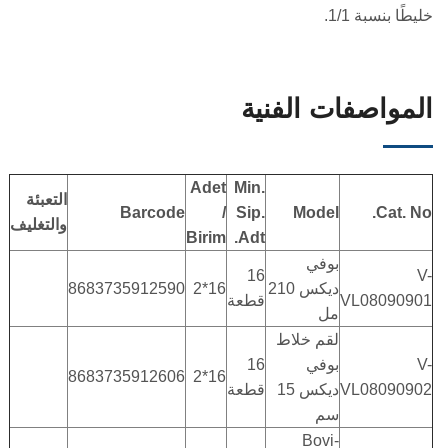
خليطًا بنسبة 1/1.
المواصفات الفنية
Adet
Min.
التعبئة
Barcode
/
Sip.
Model
Cat. No.
والتغليف
Birim
Adt.
بوفي
16
V-
ديكس 210
16*2
8683735912590
VL08090901
قطعة
مل
لقم خلاط
V-
بوفي
16
8683735912606
16*2
VL08090902
ديكس 15
قطعة
سم
Bovi-