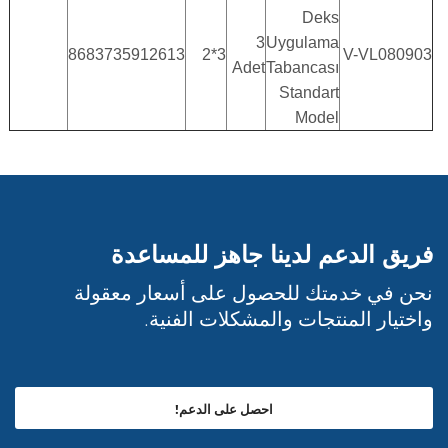
Deks
3
Uygulama
8683735912613
3*2
V-VL080903
Adet
Tabancası
Standart
Model
فريق الدعم لدينا جاهز للمساعدة
نحن في خدمتك للحصول على أسعار معقولة
واختيار المنتجات والمشكلات الفنية.
احصل على الدعم!