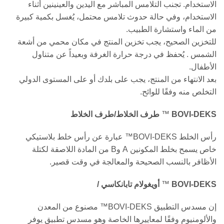
الاستخدام. تجنب التلامس المباشر مع اليدين والعينينين أثناء
الاستخدام، وفي حالة حدوث تلامس محتمل، يُغسل بكمية كبيرة
من الماء واستشارة الطبيب.
للتخزين الصحيح، يجب تخزين المنتج في مكان محمي من أشعة
الشمس . يُحفظ في درجة حرارة الغرفة وبعيداً عن متناول
الأطفال.
بعد الانتهاء من المنتج، يجب على بلدك أو على المستوى الدولي
التخلص منه وفقًا للوائح.
BOVI-DEKS
™
طرف الخلاط/طرف الخلاط
رأس الخلط BOVI-DEKS™ عبارة عن رأس خلط بلاستيكي
خاص يسمح بخلط المكونين A وB من المادة اللاصقة لكتلة
الأظافر بالنسب الصحيحة والمعالجة في وقت قصير.
BOVI-DEKS
™
أويغولام تابانكاسي
/
إن مسدس التطبيق BOVI-DEKS™ مصنوع من المعدن
والألومنيوم وفقًا لمعاييرها الخاصة وهو مسدس تطبيق يوفر