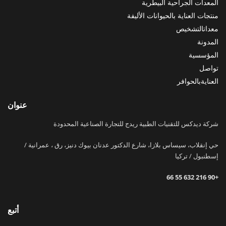
المعدات الجراحية البيطرية
منتجات العناية بالحيوانات الأليفة
معداتالتشخيص
المدونة
المؤسسية
تواصل
العنايةبالحوافر
عنوان
شركة ديدكس للتقنيات الطبية ريدج للتجارة الصناعية المحدودة
حي إنقلاب، سيساس بلازا، شارع الدكتور عدنان بيوك دنيز، رق ، عمرانية /
إسطنبول / تركيا
+90 216 632 55 66
أتبع