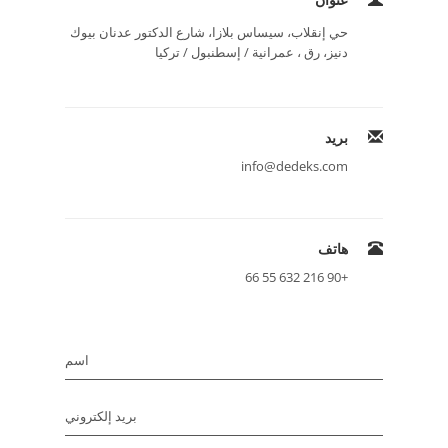
حي إنقلاب، سيساس بلازا، شارع الدكتور عدنان بيوك
دنيز، رق ، عمرانية / إسطنبول / تركيا
بريد
info@dedeks.com
هاتف
+90 216 632 55 66
اسم
بريد إلكتروني