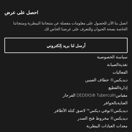
احصل على عرض
اتصل بنا الآن للحصول على معلومات مفصلة عن منتجاتنا البيطرية ومنتجاتنا
الخاصة بصحة الحيوان وللتعرف على عرضنا الخاص لك.
أرسل لنا بريد إلكتروني
سياسة الخصوصية
تغذيةالصيانة
الفعاليات
ديديكس® خطاف العينين
إدارةالقطيع
مقياسDEDEKS® Tuberculin الفرجار
العنايةبالحوافر
ديديكس®بوفي ديكس™ لاصق كتلة الأظافر
ديديكس® مخروط فتح الصدر
معدات العيادات البيطرية