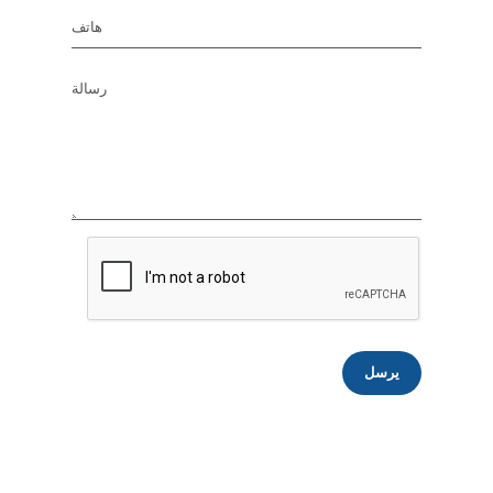
هاتف
رسالة
يرسل