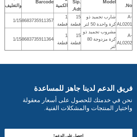
Barcode
Sip.
Model
No.
الكمية
والتغليف
Adt.
A-
شارب تجميد ذو
15
1
1/15
8683735911357
AL0201
كرة واحدة 50 لتر
قطعة
قطعة
مشروب تجميد ذو
1
15
A-
كرة مزدوجة 80
8683735911364
1/15
AL0202
قطعة
قطعة
لتر
فريق الدعم لدينا جاهز للمساعدة
نحن في خدمتك للحصول على أسعار معقولة
واختيار المنتجات والمشكلات الفنية.
احصل على الدعم!