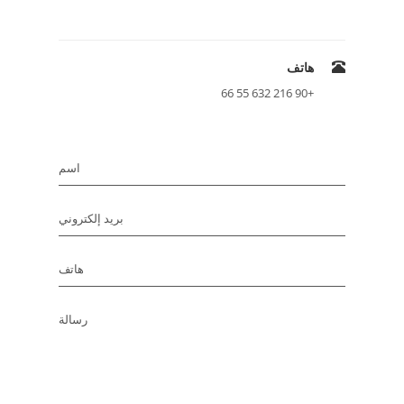
هاتف
+90 216 632 55 66
اسم
بريد إلكتروني
هاتف
رسالة