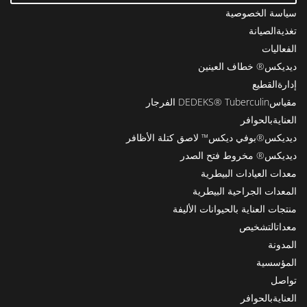
سياسة الخصوصية
تغذيةالصيانة
الفعاليات
ديديكس® خطاف العينين
إدارةالقطيع
مقياسDEDEKS® Tuberculin الفرجار
العنايةبالحوافر
ديديكس®بوفي ديكس™ لاصق كتلة الأظافر
ديديكس® مخروط فتح الصدر
معدات العيادات البيطرية
المعدات الجراحية البيطرية
منتجات العناية بالحيوانات الأليفة
معداتالتشخيص
المدونة
المؤسسية
تواصل
العنايةبالحوافر