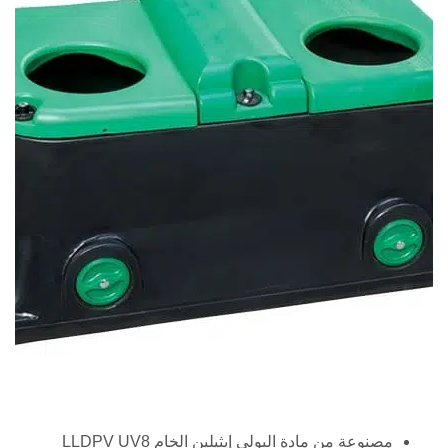
مصنوعة من مادة البولي إيثيلين الخام LLDPV UV8