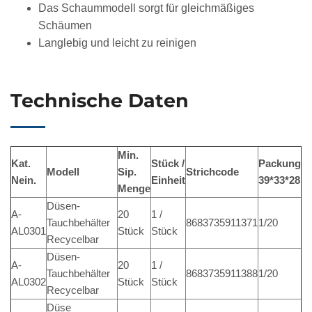
Das Schaummodell sorgt für gleichmäßiges
Schäumen
Langlebig und leicht zu reinigen
Technische Daten
Min.
Kat.
Stück /
Packung
Modell
Sip.
Strichcode
Nein.
Einheit
39*33*28
Menge
Düsen-
A-
20
1 /
Tauchbehälter
8683735911371
1/20
AL0301
Stück
Stück
Recycelbar
Düsen-
A-
20
1 /
Tauchbehälter
8683735911388
1/20
AL0302
Stück
Stück
Recycelbar
Düse