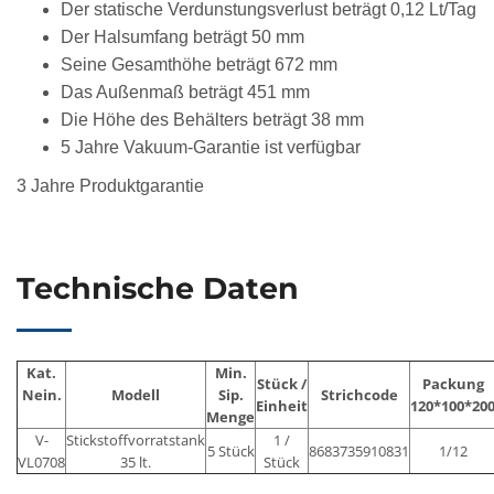
Der statische Verdunstungsverlust beträgt 0,12 Lt/Tag
Der Halsumfang beträgt 50 mm
Seine Gesamthöhe beträgt 672 mm
Das Außenmaß beträgt 451 mm
Die Höhe des Behälters beträgt 38 mm
5 Jahre Vakuum-Garantie ist verfügbar
3 Jahre Produktgarantie
Technische Daten
Kat.
Min.
Stück /
Packung
Nein.
Modell
Sip.
Strichcode
Einheit
120*100*20
Menge
V-
Stickstoffvorratstank
1 /
5 Stück
8683735910831
1/12
VL0708
35 lt.
Stück