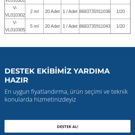
VL010301
V-
2 ml
20 Adet
1 / Adet
8683735911036
1/20
VL010302
V-
5 ml
20 Adet
1 / Adet
8683735911043
1/20
VL010305
DESTEK EKİBİMİZ YARDIMA
HAZIR
En uygun fiyatlandırma, ürün seçimi ve teknik
konularda hizmetinizdeyiz
DESTEK AL!