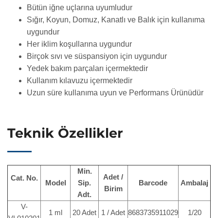
Bütün iğne uçlarına uyumludur
Sığır, Koyun, Domuz, Kanatlı ve Balık için kullanıma
uygundur
Her iklim koşullarına uygundur
Birçok sıvı ve süspansiyon için uygundur
Yedek bakım parçaları içermektedir
Kullanım kılavuzu içermektedir
Uzun süre kullanıma uyun ve Performans Ürünüdür
Teknik Özellikler
Min.
Adet /
Cat. No.
Model
Sip.
Barcode
Ambalaj
Birim
Adt.
V-
1 ml
20 Adet
1 / Adet
8683735911029
1/20