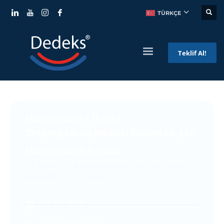
TÜRKÇE
Teklif Al!
Manufacturer / Üretici
Zhejiang Kindly Medical Devices Co.,Ltd.
Manufactured in China
7/F, Tower A, 77 Aixihu North Road, High-Tech Zone,
Nanchang 330096 Jiangxi, China
09:00 - 18:00