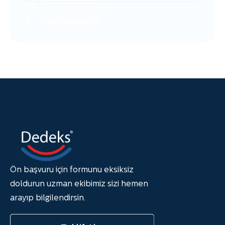
inquiry@kdlnc.com
+86-791-8686-1216
Ön başvuru için formunu eksiksiz
doldurun uzman ekibimiz sizi hemen
arayıp bilgilendirsin.