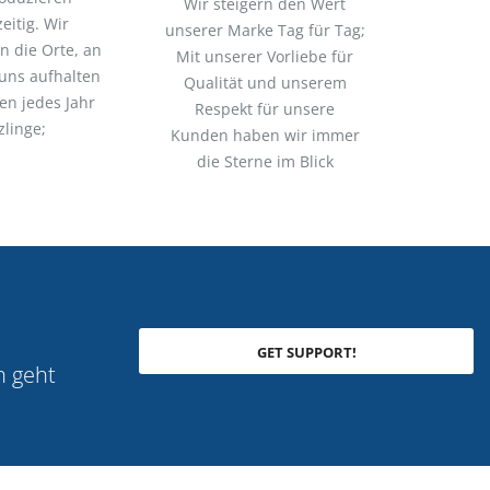
Wir steigern den Wert
eitig. Wir
unserer Marke Tag für Tag;
n die Orte, an
Mit unserer Vorliebe für
uns aufhalten
Qualität und unserem
en jedes Jahr
Respekt für unsere
zlinge;
Kunden haben wir immer
die Sterne im Blick
GET SUPPORT!
n geht