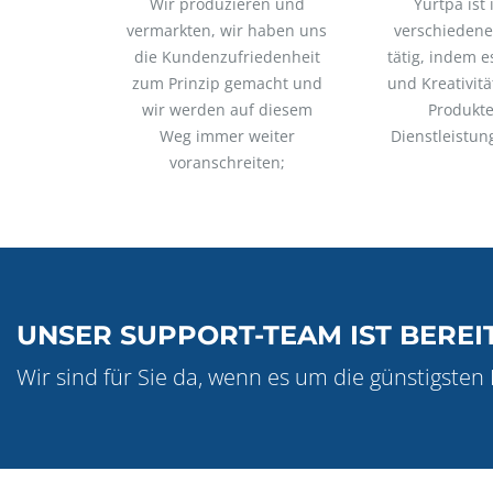
Wir produzieren und
Yurtpa ist 
vermarkten, wir haben uns
verschiedene
die Kundenzufriedenheit
tätig, indem e
zum Prinzip gemacht und
und Kreativitä
wir werden auf diesem
Produkt
Weg immer weiter
Dienstleistun
voranschreiten;
UNSER SUPPORT-TEAM IST BEREI
Wir sind für Sie da, wenn es um die günstigste