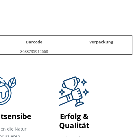
Barcode
Verpackung
8683735912668
sensibel
Erfolg &
Qualität
zen die Natur
oduzieren