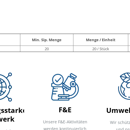
Min. Sip. Menge
Menge / Einheit
20
20 / Stück
F&E
gsstarkes
Umwelt
werk
Unsere F&E-Aktivitäten
Wir schüt
werden kontinuierlich
und pr