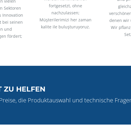
in vielen
fortgesetzt, ohne
gleichz
n Sektoren
nachzulassen;
verschöner
s Innovation
Müşterilerimizi her zaman
denen wir 
t bei seinen
kalite ile buluşturuyoruz.
Wir pflanz
en und
Set
gen fördert;
T ZU HELFEN
n Preise, die Produktauswahl und technische Frage