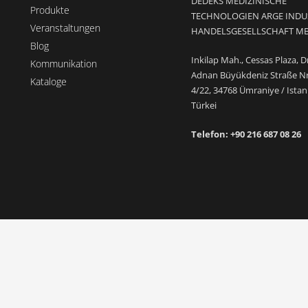
DEDEKS MEDIZINISCHE
Produkte
TECHNOLOGIEN ARGE INDU
Veranstaltungen
HANDELSGESELLSCHAFT M
Blog
Inkilap Mah., Cessas Plaza, D
Kommunikation
Adnan Büyükdeniz Straße Nr
Kataloge
4/22, 34768 Ümraniye / Istan
Türkei
Telefon: +9
0 216 687 08 26
Türkçe
English
Español
العربية
Русский