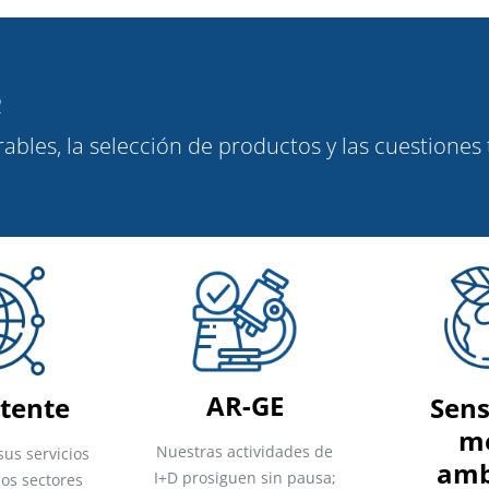
R
ables, la selección de productos y las cuestiones
AR-GE
tente
Sens
m
Nuestras actividades de
sus servicios
amb
I+D prosiguen sin pausa;
os sectores