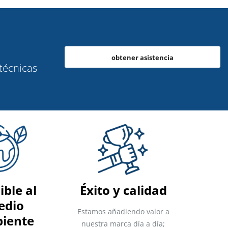
obtener asistencia
 técnicas
ible al
Éxito y calidad
edio
Estamos añadiendo valor a
iente
nuestra marca día a día;