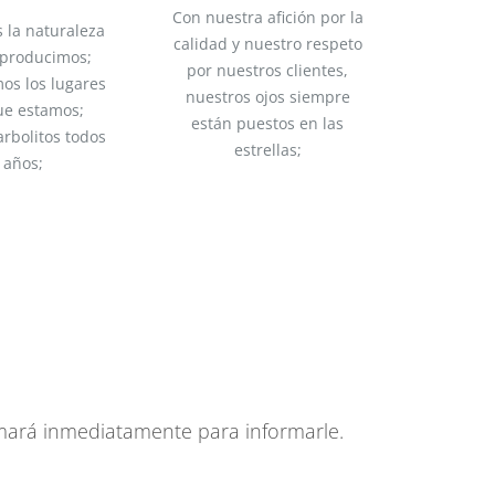
Con nuestra afición por la
 la naturaleza
calidad y nuestro respeto
 producimos;
por nuestros clientes,
os los lugares
nuestros ojos siempre
ue estamos;
están puestos en las
rbolitos todos
estrellas;
 años;
amará inmediatamente para informarle.