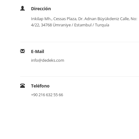
Dirección
Inkilap Mh., Cessas Plaza, Dr. Adnan Büyükdeniz Calle, No:
4/22, 34768 Ümraniye / Estambul / Turquía
E-Mail
info@dedeks.com
Teléfono
+90 216 632 55 66