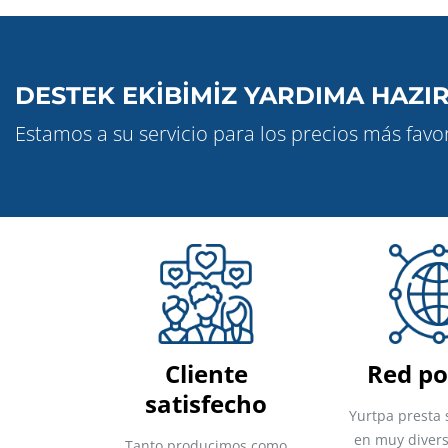
DESTEK EKİBİMİZ YARDIMA HAZI
Estamos a su servicio para los precios más favor
Cliente
Red po
satisfecho
Yurtpa presta 
en muy divers
Tanto producimos como